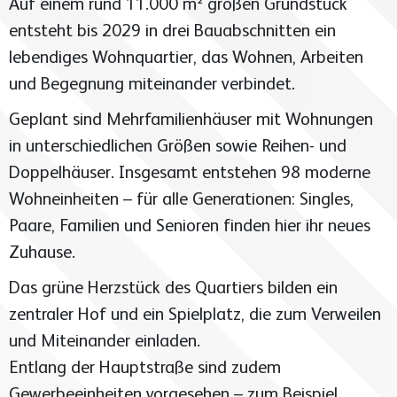
Auf einem rund 11.000 m² großen Grundstück
Unser Leitbild
entsteht bis 2029 in drei Bauabschnitten ein
Industrie
lebendiges Wohnquartier, das Wohnen, Arbeiten
Projektentwicklung
und Begegnung miteinander verbindet.
Standort Lingen
Geplant sind Mehrfamilienhäuser mit Wohnungen
Gewerbe
in unterschiedlichen Größen sowie Reihen- und
Karriere
Standort Hamburg
Doppelhäuser. Insgesamt entstehen 98 moderne
Öffentlich
Wohneinheiten – für alle Generationen: Singles,
Paare, Familien und Senioren finden hier ihr neues
Soziales Engagement
Zuhause.
Gesundheitswesen
Das grüne Herzstück des Quartiers bilden ein
zentraler Hof und ein Spielplatz, die zum Verweilen
X-News
und Miteinander einladen.
Sanierung
Standort
Entlang der Hauptstraße sind zudem
Bau- und Projektleitung Exeler GmbH
Gewerbeeinheiten vorgesehen – zum Beispiel