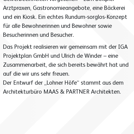
Arztpraxen, Gastronomieangebote, eine Bäckerei
Privat
und ein Kiosk. Ein echtes Rundum-sorglos-Konzept
Lingen
für alle Bewohnerinnen und Bewohner sowie
Böhmerhof 9, 49808 Lingen (Ems)
Besucherinnen und Besucher.
(im NordNeun)
Das Projekt realisieren wir gemeinsam mit der IGA
Projektplan GmbH und Ulrich de Winder – eine
Hamburg
Zusammenarbeit, die sich bereits bewährt hat und
auf die wir uns sehr freuen.
Überseeallee 1, 20457 Hamburg
Der Entwurf der „Lohner Höfe“ stammt aus dem
(im ElbEins)
Architekturbüro MAAS & PARTNER Architekten.
Mail
info@bpl-exeler.de